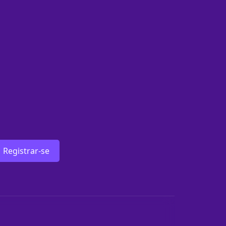
Registrar-se