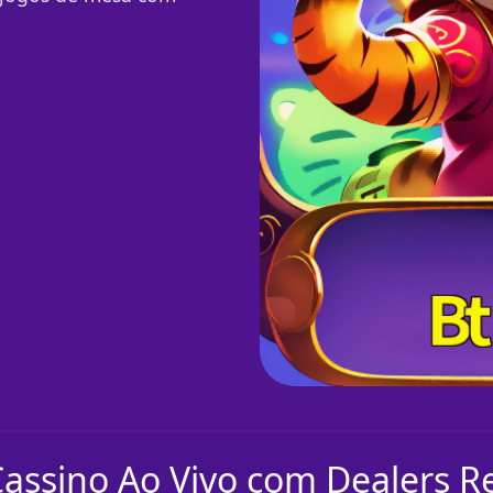
Cassino Ao Vivo com Dealers Re