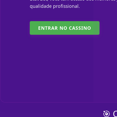
qualidade profissional.
ENTRAR NO CASSINO
🎯 