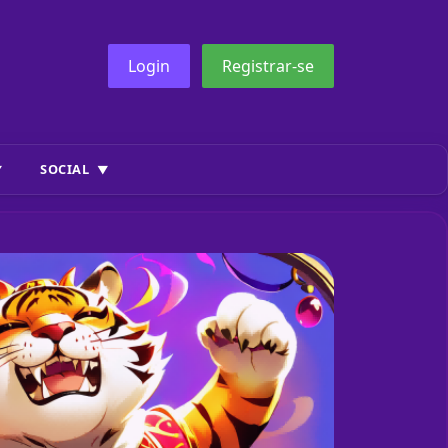
Login
Registrar-se
SOCIAL